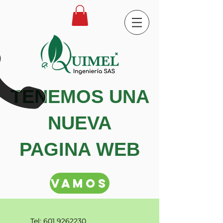
TENEMOS UNA
NUEVA
PAGINA WEB
VAMOS
Tel:
601 9262230