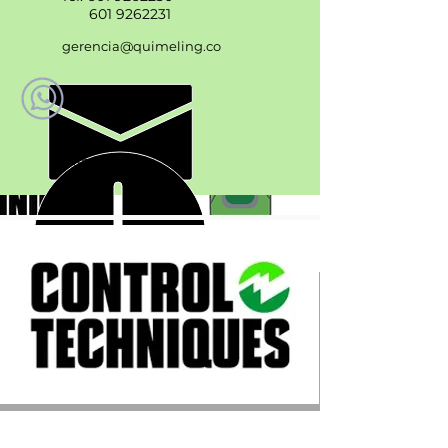
601 9262231
gerencia@quimeling.co
+57 3192223777
Lunes - Viernes
7am - 6 pm
Trabajamos con