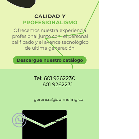
CALIDAD Y
PROFESIONALISMO
Ofrecemos nuestra experiencia
profesional junto con el personal
calificado y el avance tecnológico
de ultima generación.
Descargue nuestro catálogo
Tel:
601 9262230
601 9262231
gerencia@quimeling.co
+57 3192223777