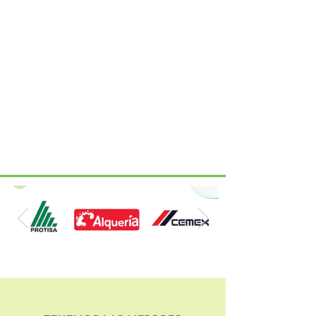
marcas de
calidad
Ellos han confiado
en
nosotros