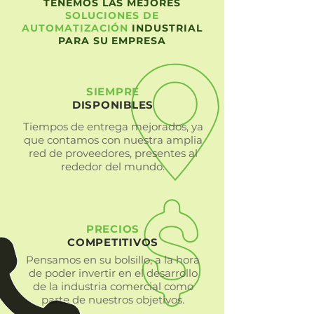
TENEMOS LAS MEJORES
SOLUCIONES DE
AUTOMATIZACIÓN
INDUSTRIAL
PARA
SU EMPRESA
SIEMPRE
DISPONIBLES
Tiempos de entrega mejorados, ya
que contamos con nuestra amplia
red de proveedores, presentes al
rededor del mundo.
PRECIOS
COMPETITIVOS
Pensamos en su bolsillo, a la hora
de poder invertir en el desarrollo
de la industria comercial como
parte de nuestros objetivos.