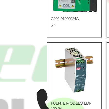
Vista rápida
C200-01200024A
Precio
$ 1
Vista rápida
FUENTE MODELO EDR
120-24