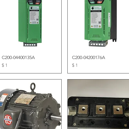
Vista rápida
Vista rápida
C200-04400135A
C200-04200176A
Precio
Precio
$ 1
$ 1