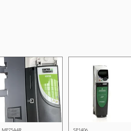
Vista rápida
Vista rápida
MP75A4R
SP1406