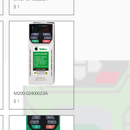
Precio
$ 1
Vista rápida
M200-02400023A
Precio
$ 1