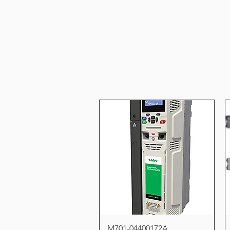
Vista rápida
M701-04400172A