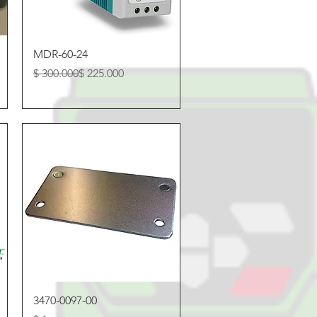
Vista rápida
MDR-60-24
Precio
Precio de oferta
$ 300.000
$ 225.000
Vista rápida
3470-0097-00