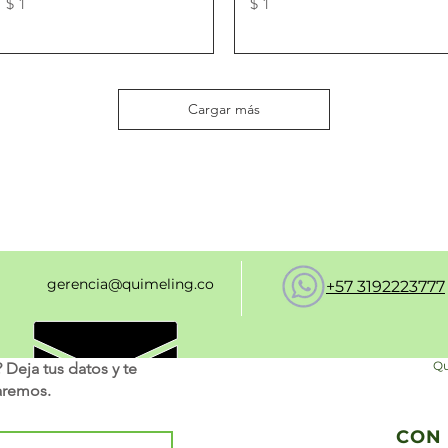
Precio
Precio
$ 1
$ 1
Cargar más
gerencia@quimeling.co
+57 3192223777
Qu
Deja tus datos y te
aremos.
CON 