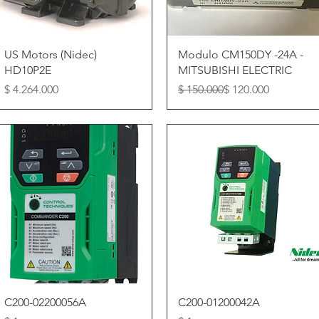
Vista rápida
Vista rápida
US Motors (Nidec)
Modulo CM150DY -24A -
HD10P2E
MITSUBISHI ELECTRIC
Precio
Precio
Precio de oferta
$ 4.264.000
$ 150.000
$ 120.000
Vista rápida
Vista rápida
C200-02200056A
C200-01200042A