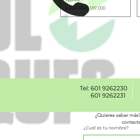
Precio
Precio de oferta
$ 252.000
$ 189.000
Tel: 601 9262230
601 9262231
¿Quieres saber más? 
contact
¿Cuál es tu nombre?