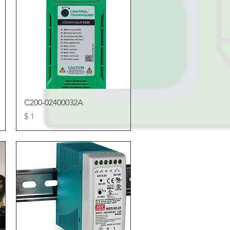
Vista rápida
C200-02400032A
Precio
$ 1