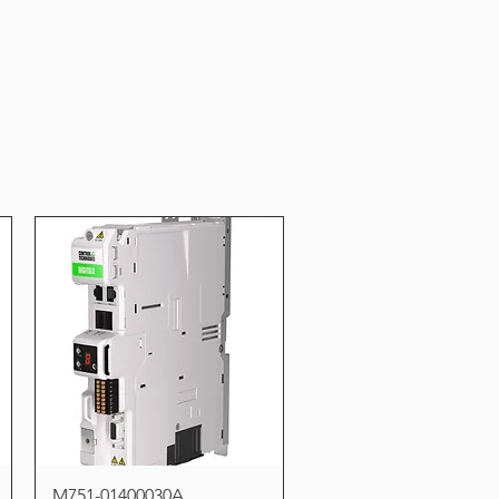
Vista rápida
M751-01400030A